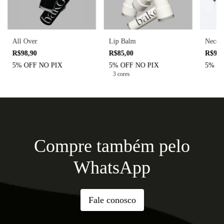
All Over
Lip Balm
Necess
R$98,90
R$85,00
R$94,
5% OFF NO PIX
5% OFF NO PIX
5% O
3 cores
Compre também pelo
WhatsApp
Fale conosco